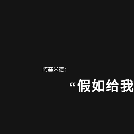
阿基米德：
“假如给